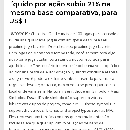
líquido por ação subiu 21% na
mesma base comparativa, para
US$ 1
18/09/2019 · Xbox Live Gold e mais de 100 jogos para console e
PC de alta qualidade. Jogue com amigos e descubra seu
próximo jogo favorito. Descubra seu próximo jogo favorito.
Com jogos adicionados o tempo todo, você sempre terá algo
novo para jogar. Estamos trazendo novos recursos para
ajudá-lo a se É necessário inserir o símbolo uma vez, copiá-lo e
adicionar a regra de AutoCorreção. Quando concluir a etapa 8
a seguir, você poderá excluir o símbolo inserido para criar a
regra, se desejar; portanto, não precisa se preocupar com o
local onde vai inserir. Na guia Inserir, clique em Símbolo > Mais
Símbolos. Essas IDs de símbolo dão suporte a várias
bibliotecas e tipos de projeto, como o MFC. These symbol IDs
support the various libraries and project types such as MFC.
Eles representam tarefas comuns que normalmente são
incluídas em qualquer aplicativo ou ações de itens de
hardware, como um mouse ou uma impressora. 08/01/2020 ·