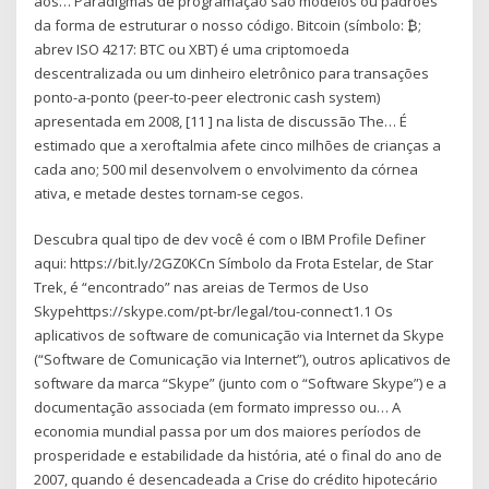
aos… Paradigmas de programação são modelos ou padrões
da forma de estruturar o nosso código. Bitcoin (símbolo: ₿;
abrev ISO 4217: BTC ou XBT) é uma criptomoeda
descentralizada ou um dinheiro eletrônico para transações
ponto-a-ponto (peer-to-peer electronic cash system)
apresentada em 2008, [11 ] na lista de discussão The… É
estimado que a xeroftalmia afete cinco milhões de crianças a
cada ano; 500 mil desenvolvem o envolvimento da córnea
ativa, e metade destes tornam-se cegos.
Descubra qual tipo de dev você é com o IBM Profile Definer
aqui: https://bit.ly/2GZ0KCn Símbolo da Frota Estelar, de Star
Trek, é “encontrado” nas areias de Termos de Uso
Skypehttps://skype.com/pt-br/legal/tou-connect1.1 Os
aplicativos de software de comunicação via Internet da Skype
(“Software de Comunicação via Internet”), outros aplicativos de
software da marca “Skype” (junto com o “Software Skype”) e a
documentação associada (em formato impresso ou… A
economia mundial passa por um dos maiores períodos de
prosperidade e estabilidade da história, até o final do ano de
2007, quando é desencadeada a Crise do crédito hipotecário