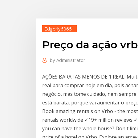
Edgerly60651
Preço da ação vrb
by
Administrator
AÇÕES BARATAS MENOS DE 1 REAL. Muita
real para comprar hoje em dia, pois ac
negócio, mas tome cuidado, nem sempre 
está barata, porque vai aumentar o preço 
Book amazing rentals on Vrbo - the most p
rentals worldwide ✓19+ million reviews
you can have the whole house? Don't limit
price of a hotel on Vrbo. Explore an array 