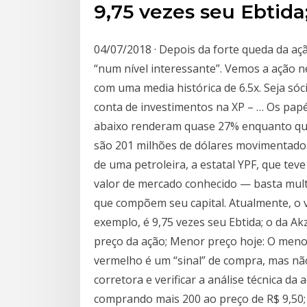
9,75 vezes seu Ebtida
04/07/2018 · Depois da forte queda da açã
“num nível interessante”. Vemos a ação n
com uma media histórica de 6.5x. Seja só
conta de investimentos na XP – … Os papé
abaixo renderam quase 27% enquanto que 
são 201 milhões de dólares movimentados
de uma petroleira, a estatal YPF, que tev
valor de mercado conhecido — basta multi
que compõem seu capital. Atualmente, o 
exemplo, é 9,75 vezes seu Ebtida; o da Ak
preço da ação; Menor preço hoje: O menor 
vermelho é um “sinal” de compra, mas nã
corretora e verificar a análise técnica d
comprando mais 200 ao preço de R$ 9,50; 