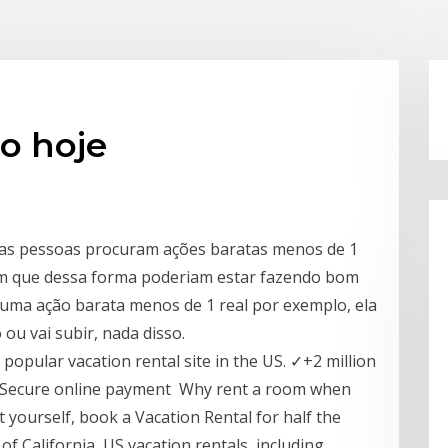
o hoje
s pessoas procuram ações baratas menos de 1
ham que dessa forma poderiam estar fazendo bom
uma ação barata menos de 1 real por exemplo, ela
ou vai subir, nada disso.
opular vacation rental site in the US. ✓+2 million
 ✓Secure online payment Why rent a room when
 yourself, book a Vacation Rental for half the
of California, US vacation rentals, including