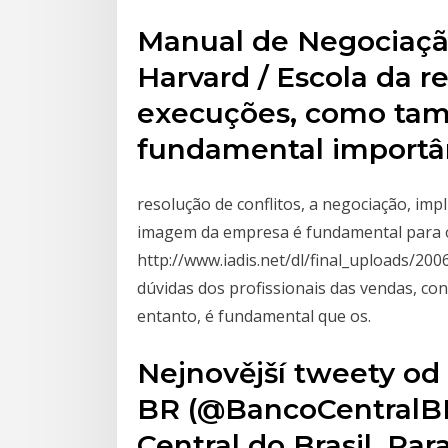
Manual de Negociaçã
Harvard / Escola da r
execuções, como tam
fundamental importâ
resolução de conflitos, a negociação, impl
imagem da empresa é fundamental para o
http://www.iadis.net/dl/final_uploads/20
dúvidas dos profissionais das vendas, co
entanto, é fundamental que os.
Nejnovější tweety od
BR (@BancoCentralBR).
Central do Brasil. Pa