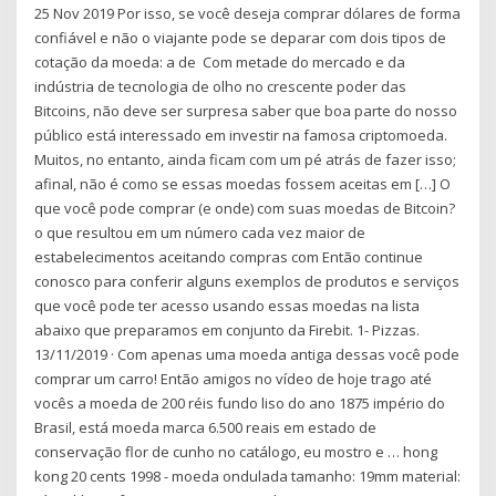
25 Nov 2019 Por isso, se você deseja comprar dólares de forma
confiável e não o viajante pode se deparar com dois tipos de
cotação da moeda: a de Com metade do mercado e da
indústria de tecnologia de olho no crescente poder das
Bitcoins, não deve ser surpresa saber que boa parte do nosso
público está interessado em investir na famosa criptomoeda.
Muitos, no entanto, ainda ficam com um pé atrás de fazer isso;
afinal, não é como se essas moedas fossem aceitas em […] O
que você pode comprar (e onde) com suas moedas de Bitcoin?
o que resultou em um número cada vez maior de
estabelecimentos aceitando compras com Então continue
conosco para conferir alguns exemplos de produtos e serviços
que você pode ter acesso usando essas moedas na lista
abaixo que preparamos em conjunto da Firebit. 1- Pizzas.
13/11/2019 · Com apenas uma moeda antiga dessas você pode
comprar um carro! Então amigos no vídeo de hoje trago até
vocês a moeda de 200 réis fundo liso do ano 1875 império do
Brasil, está moeda marca 6.500 reais em estado de
conservação flor de cunho no catálogo, eu mostro e … hong
kong 20 cents 1998 - moeda ondulada tamanho: 19mm material: