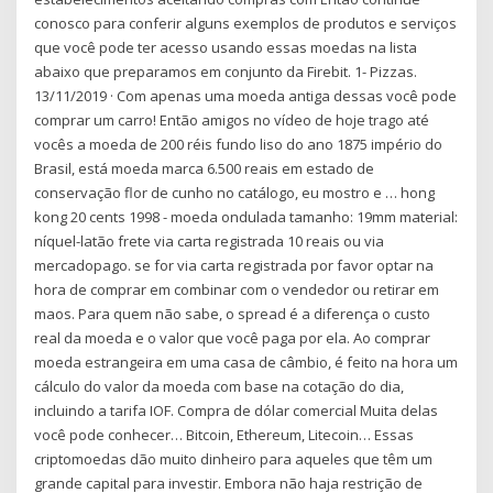
conosco para conferir alguns exemplos de produtos e serviços
que você pode ter acesso usando essas moedas na lista
abaixo que preparamos em conjunto da Firebit. 1- Pizzas.
13/11/2019 · Com apenas uma moeda antiga dessas você pode
comprar um carro! Então amigos no vídeo de hoje trago até
vocês a moeda de 200 réis fundo liso do ano 1875 império do
Brasil, está moeda marca 6.500 reais em estado de
conservação flor de cunho no catálogo, eu mostro e … hong
kong 20 cents 1998 - moeda ondulada tamanho: 19mm material:
níquel-latão frete via carta registrada 10 reais ou via
mercadopago. se for via carta registrada por favor optar na
hora de comprar em combinar com o vendedor ou retirar em
maos. Para quem não sabe, o spread é a diferença o custo
real da moeda e o valor que você paga por ela. Ao comprar
moeda estrangeira em uma casa de câmbio, é feito na hora um
cálculo do valor da moeda com base na cotação do dia,
incluindo a tarifa IOF. Compra de dólar comercial Muita delas
você pode conhecer… Bitcoin, Ethereum, Litecoin… Essas
criptomoedas dão muito dinheiro para aqueles que têm um
grande capital para investir. Embora não haja restrição de