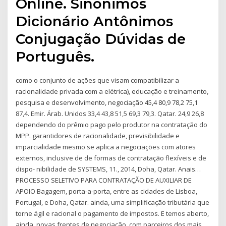
Online. Sinônimos
Dicionário Antônimos
Conjugação Dúvidas de
Português.
como o conjunto de ações que visam compatibilizar a
racionalidade privada com a elétrica), educação e treinamento,
pesquisa e desenvolvimento, negociação 45,4 80,9 78,2 75,1
87,4. Emir. Árab. Unidos 33,4 43,8 51,5 69,3 79,3. Qatar. 24,9 26,8
dependendo do prêmio pago pelo produtor na contratação do
MPP. garantidores de racionalidade, previsibilidade e
imparcialidade mesmo se aplica a negociações com atores
externos, inclusive de de formas de contratação flexíveis e de
dispo- nibilidade de SYSTEMS, 11., 2014, Doha, Qatar. Anais…
PROCESSO SELETIVO PARA CONTRATAÇÃO DE AUXILIAR DE
APOIO Bagagem, porta-a-porta, entre as cidades de Lisboa,
Portugal, e Doha, Qatar. ainda, uma simplificação tributária que
torne ágil e racional o pagamento de impostos. E temos aberto,
ainda, novas frentes de negociação, com parceiros dos mais