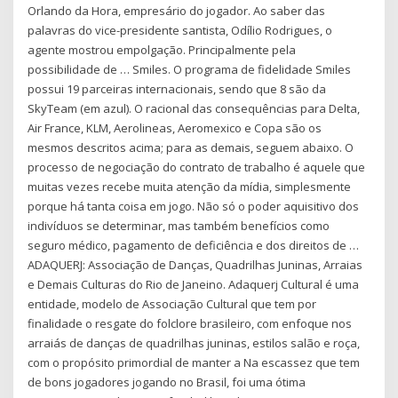
Orlando da Hora, empresário do jogador. Ao saber das
palavras do vice-presidente santista, Odílio Rodrigues, o
agente mostrou empolgação. Principalmente pela
possibilidade de … Smiles. O programa de fidelidade Smiles
possui 19 parceiras internacionais, sendo que 8 são da
SkyTeam (em azul). O racional das consequências para Delta,
Air France, KLM, Aerolineas, Aeromexico e Copa são os
mesmos descritos acima; para as demais, seguem abaixo. O
processo de negociação do contrato de trabalho é aquele que
muitas vezes recebe muita atenção da mídia, simplesmente
porque há tanta coisa em jogo. Não só o poder aquisitivo dos
indivíduos se determinar, mas também benefícios como
seguro médico, pagamento de deficiência e dos direitos de …
ADAQUERJ: Associação de Danças, Quadrilhas Juninas, Arraias
e Demais Culturas do Rio de Janeino. Adaquerj Cultural é uma
entidade, modelo de Associação Cultural que tem por
finalidade o resgate do folclore brasileiro, com enfoque nos
arraiás de danças de quadrilhas juninas, estilos salão e roça,
com o propósito primordial de manter a Na escassez que tem
de bons jogadores jogando no Brasil, foi uma ótima