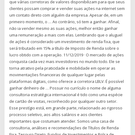
que várias corretoras de valores disponibilizam para que seus
clientes possam comprar e vender suas ações na internet sem
um contato direto com alguém da empresa. Apesar de, em um
primeiro momento, o … Ao contrário, só tem a ganhar. Afinal,
não ia vender mesmo as suas ações, melhor então ganhar
uma remuneração a mais com elas. Lembrando que o aluguel
de ações é considerado um investimento de renda fixa, que
será tributado em 15% a título de Imposto de Renda sobre o
lucro obtido com a operação. 11/12/2019 · O mercado de ações
conquista cada vez mais investidores no mundo todo. Ele se
torna atrativo pela praticidade e mobilidade em operar as
movimentações financeiras de qualquer lugar pelas
plataformas digitais, como oferece a corretora LBLV. É possível
ganhar dinheiro de … Possuir no currículo o nome de alguma
consultoria estratégica internacional é tido como uma espécie
de cartão de visitas, reconhecido por qualquer outro setor.
Esse prestígio está, em grande parte, relacionado ao rigoroso
processo seletivo, aos altos salários e aos clientes
importantes que costumam atender. Somos uma casa de
consultoria, análises e recomendações de Títulos de Renda
Fixa, Tesouro Direto, Fundos de Investimentos e Bolsa de