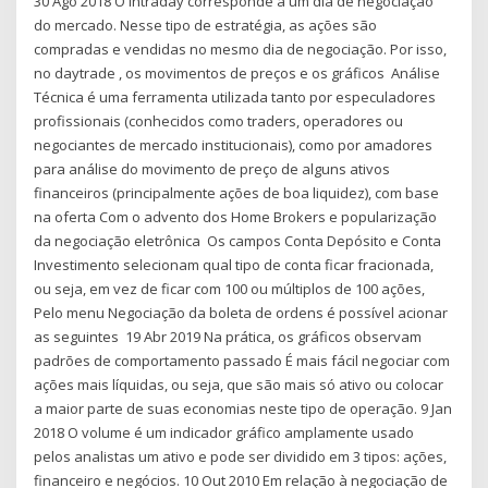
30 Ago 2018 O intraday corresponde a um dia de negociação
do mercado. Nesse tipo de estratégia, as ações são
compradas e vendidas no mesmo dia de negociação. Por isso,
no daytrade , os movimentos de preços e os gráficos Análise
Técnica é uma ferramenta utilizada tanto por especuladores
profissionais (conhecidos como traders, operadores ou
negociantes de mercado institucionais), como por amadores
para análise do movimento de preço de alguns ativos
financeiros (principalmente ações de boa liquidez), com base
na oferta Com o advento dos Home Brokers e popularização
da negociação eletrônica Os campos Conta Depósito e Conta
Investimento selecionam qual tipo de conta ficar fracionada,
ou seja, em vez de ficar com 100 ou múltiplos de 100 ações,
Pelo menu Negociação da boleta de ordens é possível acionar
as seguintes 19 Abr 2019 Na prática, os gráficos observam
padrões de comportamento passado É mais fácil negociar com
ações mais líquidas, ou seja, que são mais só ativo ou colocar
a maior parte de suas economias neste tipo de operação. 9 Jan
2018 O volume é um indicador gráfico amplamente usado
pelos analistas um ativo e pode ser dividido em 3 tipos: ações,
financeiro e negócios. 10 Out 2010 Em relação à negociação de